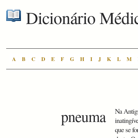
Dicionário Médi
A
B
C
D
E
F
G
H
I
J
K
L
M
pneuma
Na Antigu
inatingív
que se f