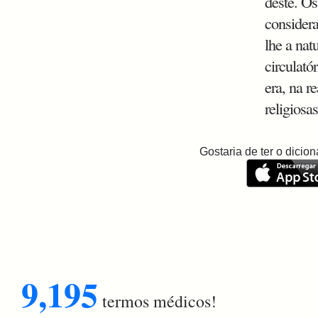
deste. Os
considera
lhe a nat
circulató
era, na r
religiosas
Gostaria de ter o dici
9,195
termos médicos!