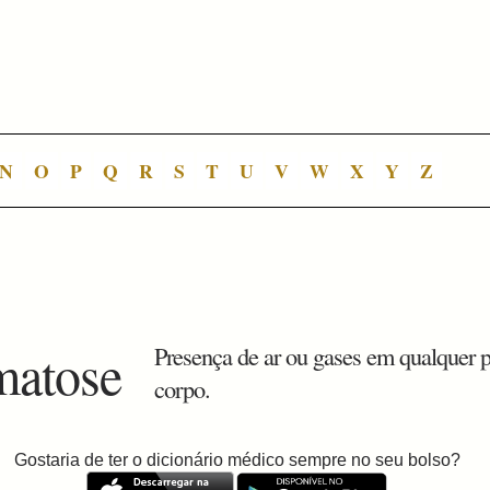
N
O
P
Q
R
S
T
U
V
W
X
Y
Z
matose
Presença de ar ou gases em qualquer 
corpo.
Gostaria de ter o dicionário médico sempre no seu bolso?