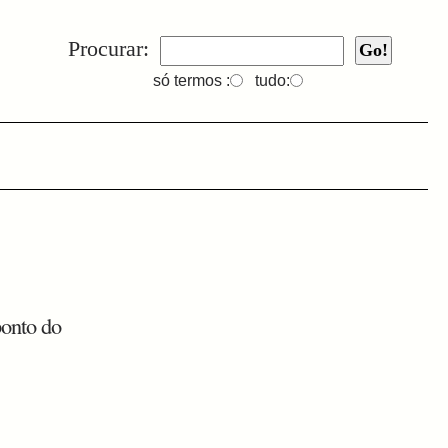
Procurar:
só termos :
tudo:
ponto do