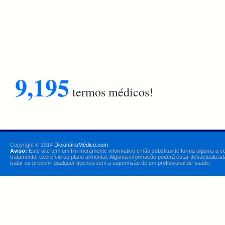
9,195
termos médicos!
Copyright © 2014
DicionárioMédico.com
Aviso:
Este site tem um fim meramente informativo e não substitui de forma alguma a c
tratamento, exercício ou plano alimentar. Alguma informação poderá estar desactualizad
tratar ou prevenir qualquer doença sem a supervisão de um profissional de saúde.