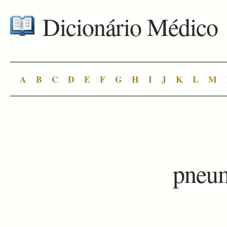
Dicionário Médico
A
B
C
D
E
F
G
H
I
J
K
L
M
pneu