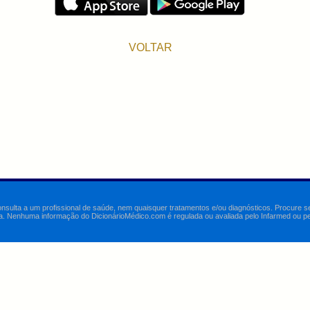
VOLTAR
onsulta a um profissional de saúde, nem quaisquer tratamentos e/ou diagnósticos. Procure 
a. Nenhuma informação do DicionárioMédico.com é regulada ou avaliada pelo Infarmed ou pelo 