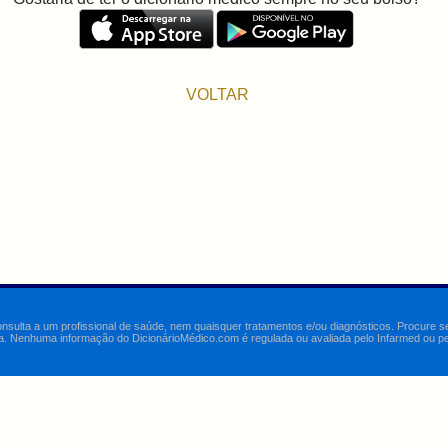
VOLTAR
onsulta a um profissional de saúde, nem quaisquer tratamentos e/ou diagnósticos. Procure 
a. Nenhuma informação do DicionárioMédico.com é regulada ou avaliada pelo Infarmed ou pelo 