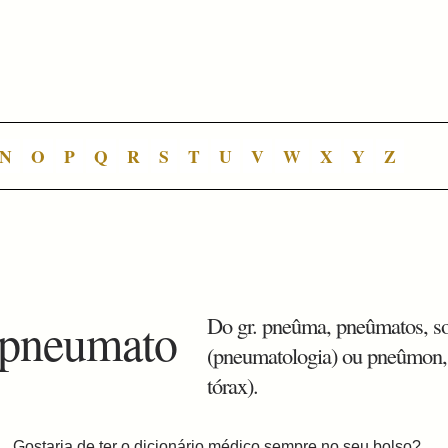
N
O
P
Q
R
S
T
U
V
W
X
Y
Z
 pneumato
Do gr. pneûma, pneûmatos, so
(pneumatologia) ou pneûmon
tórax).
Gostaria de ter o dicionário médico sempre no seu bolso?