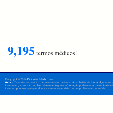
9,195
termos médicos!
Copyright © 2014
DicionárioMédico.com
Aviso:
Este site tem um fim meramente informativo e não substitui de forma alguma a c
tratamento, exercício ou plano alimentar. Alguma informação poderá estar desactualizad
tratar ou prevenir qualquer doença sem a supervisão de um profissional de saúde.