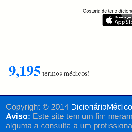
Gostaria de ter o dici
9,195
termos médicos!
Copyright © 2014
DicionárioMédic
Aviso:
Este site tem um fim merame
alguma a consulta a um profission