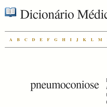
Dicionário Médi
A
B
C
D
E
F
G
H
I
J
K
L
M
pneumoconiose