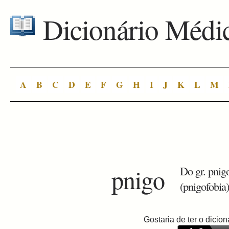
Dicionário Médi
A
B
C
D
E
F
G
H
I
J
K
L
M
pnigo
Do gr. pnigo
(pnigofobia)
Gostaria de ter o dici