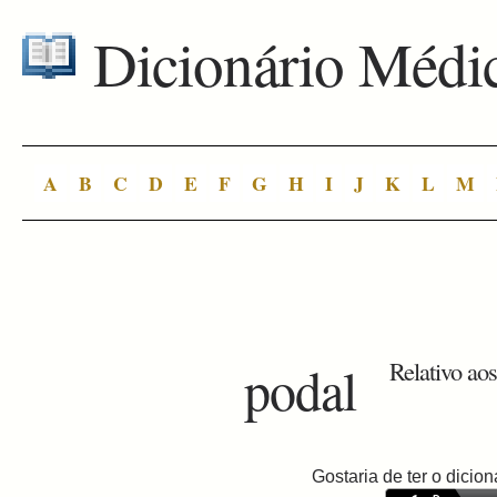
Dicionário Médi
A
B
C
D
E
F
G
H
I
J
K
L
M
podal
Relativo aos
Gostaria de ter o dici