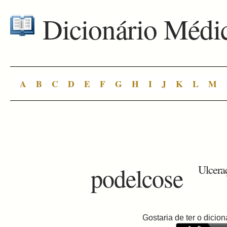
Dicionário Médi
A
B
C
D
E
F
G
H
I
J
K
L
M
podelcose
Ulcera
Gostaria de ter o dici