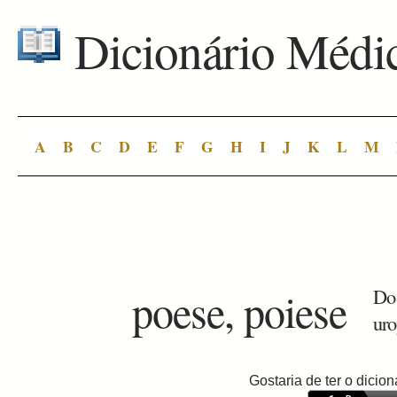
Dicionário Médi
A
B
C
D
E
F
G
H
I
J
K
L
M
poese, poiese
Do 
uro
Gostaria de ter o dici