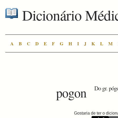
Dicionário Médi
A
B
C
D
E
F
G
H
I
J
K
L
M
pogon
Do gr. pógo
Gostaria de ter o dici