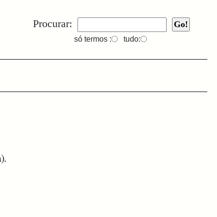
Procurar:
só termos :
tudo:
).