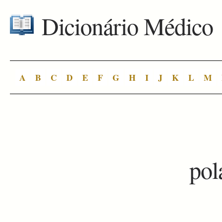
Dicionário Médico
A
B
C
D
E
F
G
H
I
J
K
L
M
pol