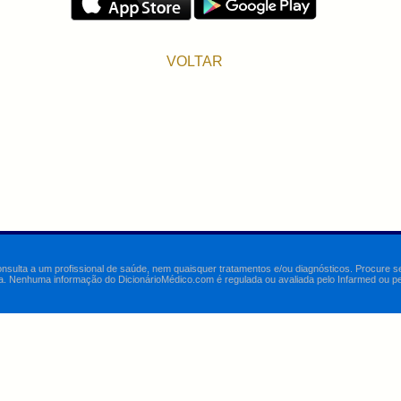
VOLTAR
onsulta a um profissional de saúde, nem quaisquer tratamentos e/ou diagnósticos. Procure 
a. Nenhuma informação do DicionárioMédico.com é regulada ou avaliada pelo Infarmed ou pelo 