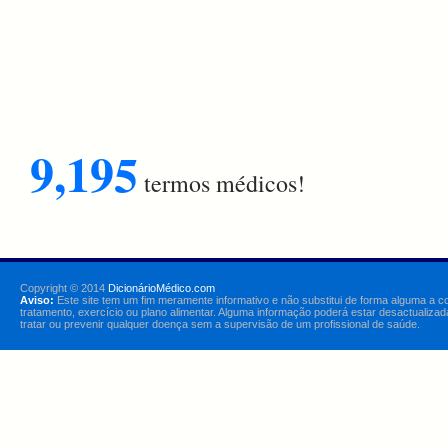
9,195
termos médicos!
Copyright © 2014
DicionárioMédico.com
Aviso:
Este site tem um fim meramente informativo e não substitui de forma alguma a c
tratamento, exercício ou plano alimentar. Alguma informação poderá estar desactualizad
tratar ou prevenir qualquer doença sem a supervisão de um profissional de saúde.