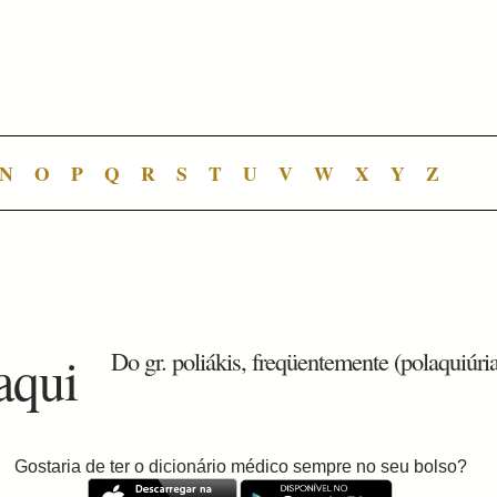
N
O
P
Q
R
S
T
U
V
W
X
Y
Z
aqui
Do gr. poliákis, freqüentemente (polaquiúria
Gostaria de ter o dicionário médico sempre no seu bolso?