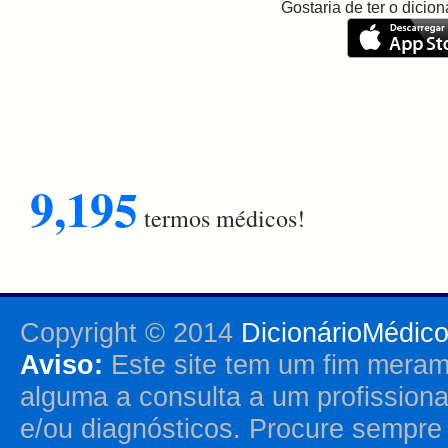
Gostaria de ter o dici
9,195
termos médicos!
Copyright © 2014
DicionárioMédic
Aviso:
Este site tem um fim merame
alguma a consulta a um profission
e/ou diagnósticos. Procure sempr