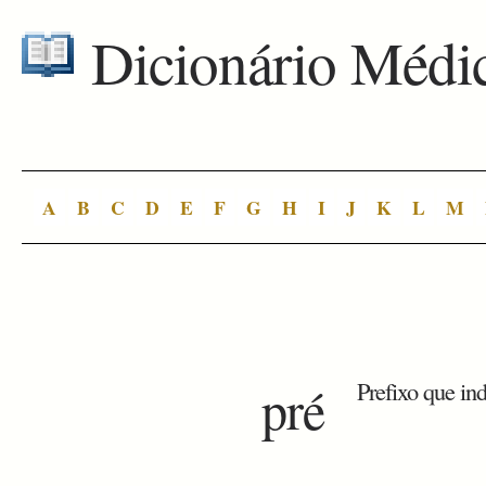
Dicionário Médi
A
B
C
D
E
F
G
H
I
J
K
L
M
pré
Prefixo que ind