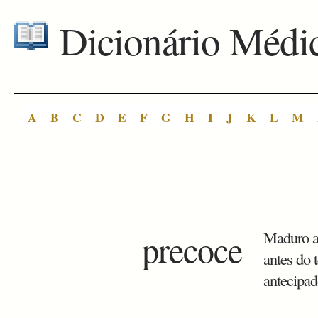
Dicionário Médi
A
B
C
D
E
F
G
H
I
J
K
L
M
precoce
Maduro an
antes do 
antecipad