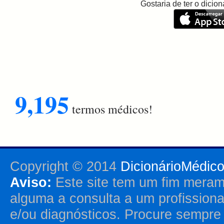
Gostaria de ter o dici
9,195
termos médicos!
Copyright © 2014
DicionárioMédic
Aviso:
Este site tem um fim merame
alguma a consulta a um profission
e/ou diagnósticos. Procure sempr