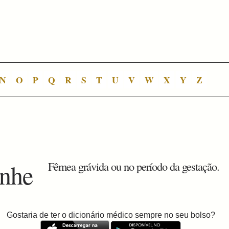
N
O
P
Q
R
S
T
U
V
W
X
Y
Z
enhe
Fêmea grávida ou no período da gestação.
Gostaria de ter o dicionário médico sempre no seu bolso?