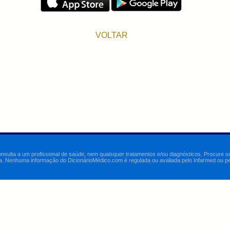
VOLTAR
onsulta a um profissional de saúde, nem quaisquer tratamentos e/ou diagnósticos. Procure 
a. Nenhuma informação do DicionárioMédico.com é regulada ou avaliada pelo Infarmed ou pelo 