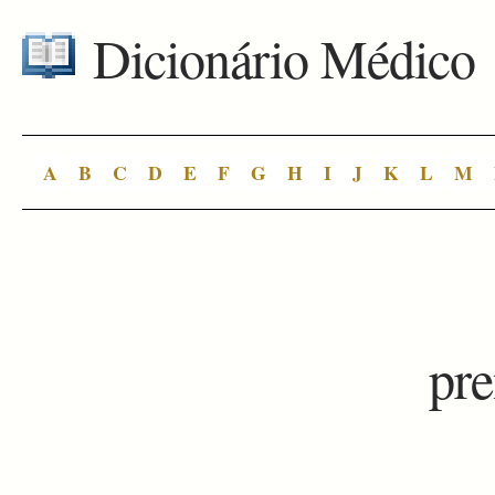
Dicionário Médico
A
B
C
D
E
F
G
H
I
J
K
L
M
pr