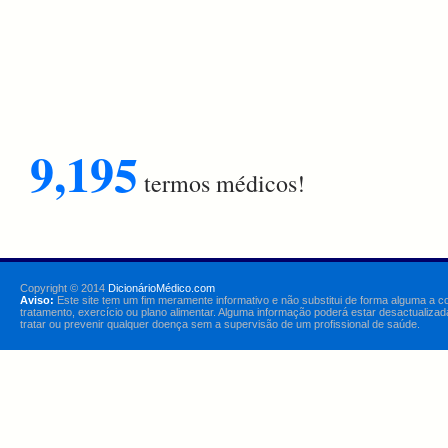
9,195
termos médicos!
Copyright © 2014
DicionárioMédico.com
Aviso:
Este site tem um fim meramente informativo e não substitui de forma alguma a c
tratamento, exercício ou plano alimentar. Alguma informação poderá estar desactualizad
tratar ou prevenir qualquer doença sem a supervisão de um profissional de saúde.