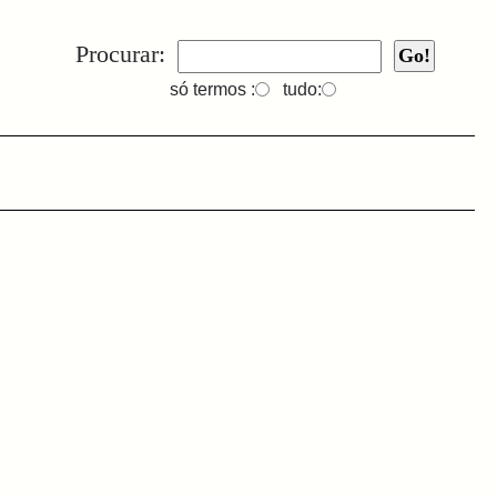
Procurar:
só termos :
tudo: