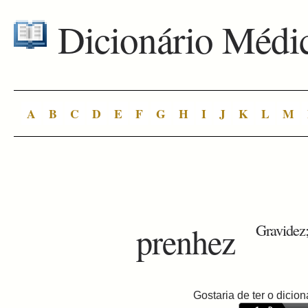
Dicionário Médi
A
B
C
D
E
F
G
H
I
J
K
L
M
prenhez
Gravidez;
Gostaria de ter o dici