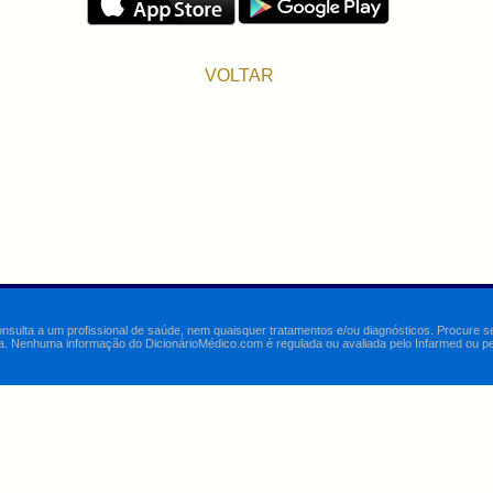
VOLTAR
onsulta a um profissional de saúde, nem quaisquer tratamentos e/ou diagnósticos. Procure 
a. Nenhuma informação do DicionárioMédico.com é regulada ou avaliada pelo Infarmed ou pelo 