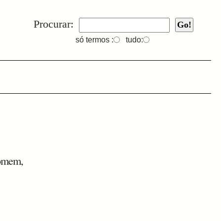
Procurar:
só termos :
tudo:
homem,