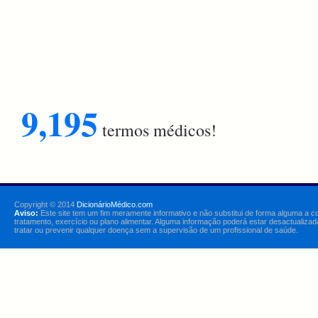
9,195
termos médicos!
Copyright © 2014
DicionárioMédico.com
Aviso:
Este site tem um fim meramente informativo e não substitui de forma alguma a c
tratamento, exercício ou plano alimentar. Alguma informação poderá estar desactualizad
tratar ou prevenir qualquer doença sem a supervisão de um profissional de saúde.