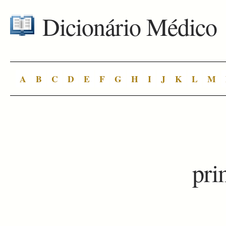
Dicionário Médico
A
B
C
D
E
F
G
H
I
J
K
L
M
pri