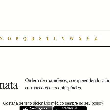
N
O
P
Q
R
S
T
U
V
W
X
Y
Z
mata
Ordem de mamíferos, compreendendo o 
os macacos e os antropóides.
Gostaria de ter o dicionário médico sempre no seu bolso?