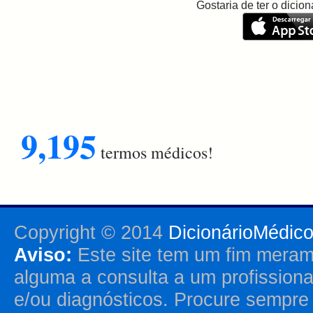
Gostaria de ter o dici
9,195
termos médicos!
Copyright © 2014
DicionárioMédic
Aviso:
Este site tem um fim merame
alguma a consulta a um profission
e/ou diagnósticos. Procure sempr