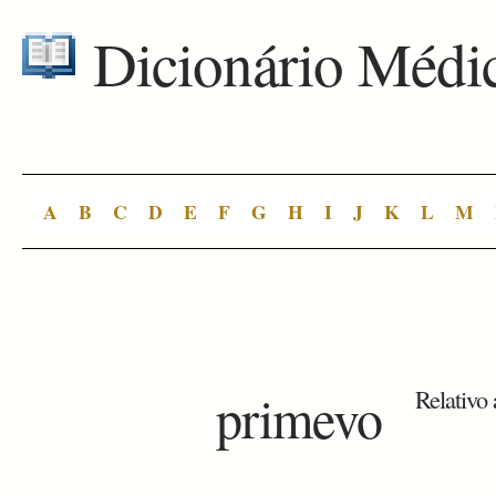
Dicionário Médi
A
B
C
D
E
F
G
H
I
J
K
L
M
primevo
Relativo 