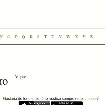
N
O
P
Q
R
S
T
U
V
W
X
Y
Z
ro
V. pre.
Gostaria de ter o dicionário médico sempre no seu bolso?