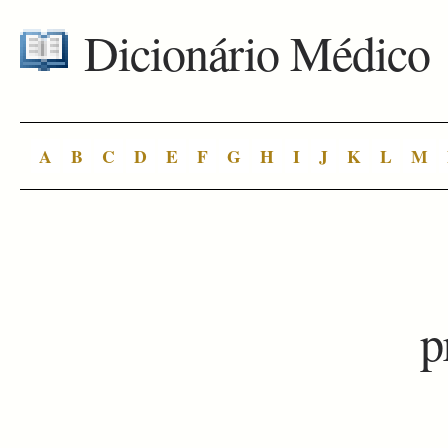
Dicionário Médico
A
B
C
D
E
F
G
H
I
J
K
L
M
p