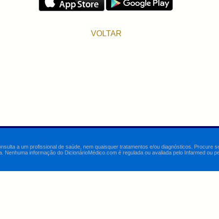
VOLTAR
onsulta a um profissional de saúde, nem quaisquer tratamentos e/ou diagnósticos. Procure 
a. Nenhuma informação do DicionárioMédico.com é regulada ou avaliada pelo Infarmed ou pelo 