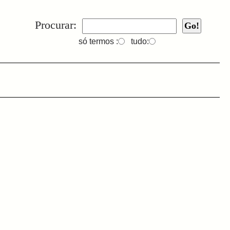
Procurar:
só termos :
tudo: