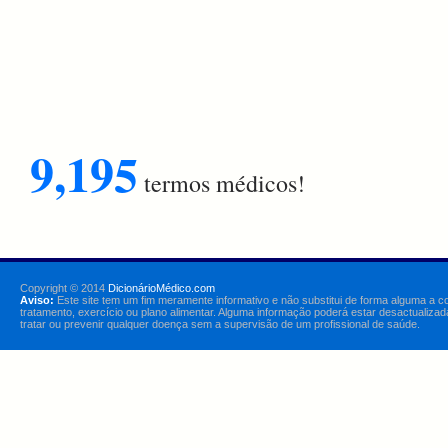
9,195
termos médicos!
Copyright © 2014
DicionárioMédico.com
Aviso:
Este site tem um fim meramente informativo e não substitui de forma alguma a c
tratamento, exercício ou plano alimentar. Alguma informação poderá estar desactualizad
tratar ou prevenir qualquer doença sem a supervisão de um profissional de saúde.