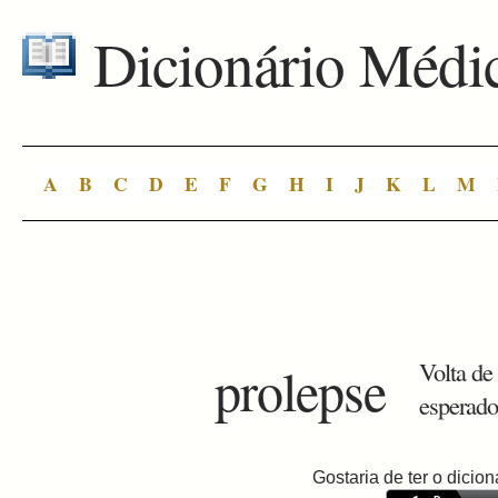
Dicionário Médi
A
B
C
D
E
F
G
H
I
J
K
L
M
prolepse
Volta de
esperado
Gostaria de ter o dici