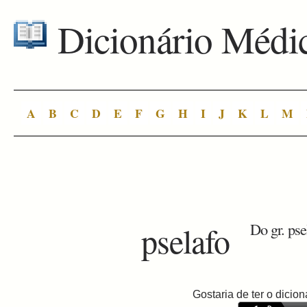
Dicionário Médi
A
B
C
D
E
F
G
H
I
J
K
L
M
pselafo
Do gr. pse
Gostaria de ter o dici