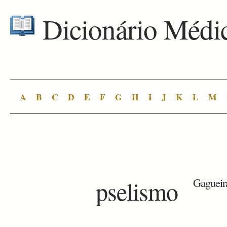
Dicionário Médi
A
B
C
D
E
F
G
H
I
J
K
L
M
pselismo
Gagueir