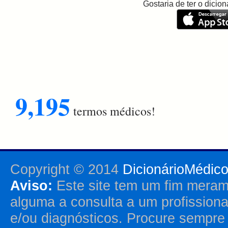
Gostaria de ter o dici
9,195
termos médicos!
Copyright © 2014
DicionárioMédic
Aviso:
Este site tem um fim merame
alguma a consulta a um profission
e/ou diagnósticos. Procure sempr