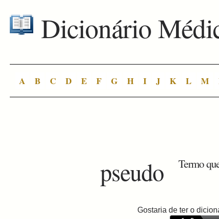
Dicionário Médi
A
B
C
D
E
F
G
H
I
J
K
L
M
pseudo
Termo que 
Gostaria de ter o dici