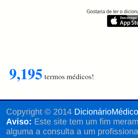
Gostaria de ter o dici
9,195
termos médicos!
Copyright © 2014
DicionárioMédic
Aviso:
Este site tem um fim merame
alguma a consulta a um profission