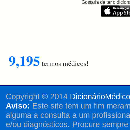
Gostaria de ter o dici
9,195
termos médicos!
Copyright © 2014
DicionárioMédic
Aviso:
Este site tem um fim merame
alguma a consulta a um profission
e/ou diagnósticos. Procure sempr