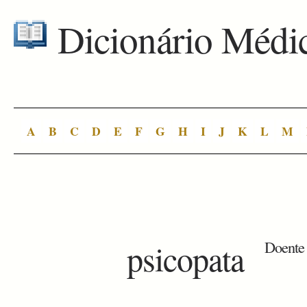
Dicionário Médi
A
B
C
D
E
F
G
H
I
J
K
L
M
psicopata
Doente 