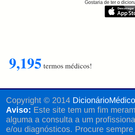
Gostaria de ter o dici
9,195
termos médicos!
Copyright © 2014
DicionárioMédic
Aviso:
Este site tem um fim merame
alguma a consulta a um profission
e/ou diagnósticos. Procure sempr