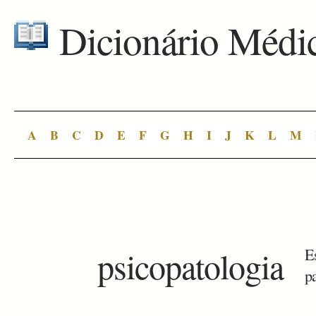
Dicionário Médi
A
B
C
D
E
F
G
H
I
J
K
L
M
psicopatologia
E
p