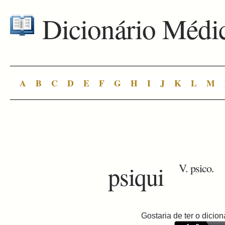
Dicionário Médi
A
B
C
D
E
F
G
H
I
J
K
L
M
psiqui
V. psico.
Gostaria de ter o dici