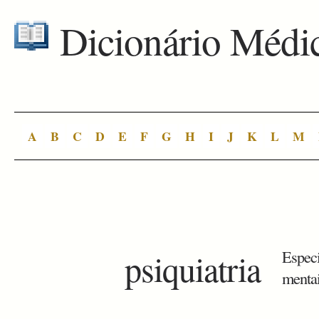
Dicionário Médi
A
B
C
D
E
F
G
H
I
J
K
L
M
psiquiatria
Especi
mentai