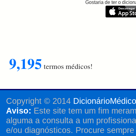
Gostaria de ter o dici
9,195
termos médicos!
Copyright © 2014
DicionárioMédic
Aviso:
Este site tem um fim merame
alguma a consulta a um profission
e/ou diagnósticos. Procure sempr