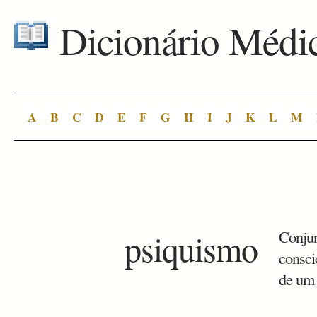
Dicionário Médi
A
B
C
D
E
F
G
H
I
J
K
L
M
psiquismo
Conjun
consci
de um 