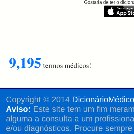
Gostaria de ter o dici
9,195
termos médicos!
Copyright © 2014
DicionárioMédic
Aviso:
Este site tem um fim merame
alguma a consulta a um profission
e/ou diagnósticos. Procure sempr