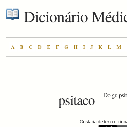
Dicionário Médi
A
B
C
D
E
F
G
H
I
J
K
L
M
psitaco
Do gr. psi
Gostaria de ter o dici