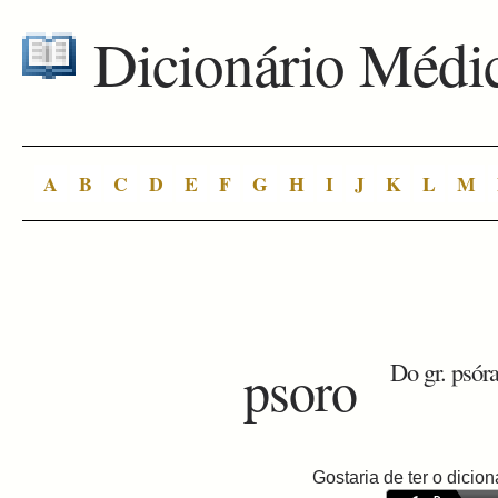
Dicionário Médi
A
B
C
D
E
F
G
H
I
J
K
L
M
psoro
Do gr. psóra
Gostaria de ter o dici