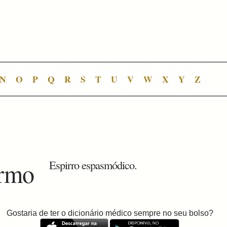
N
O
P
Q
R
S
T
U
V
W
X
Y
Z
armo
Espirro espasmódico.
Gostaria de ter o dicionário médico sempre no seu bolso?