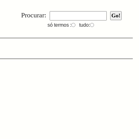
Procurar:
só termos :
tudo: