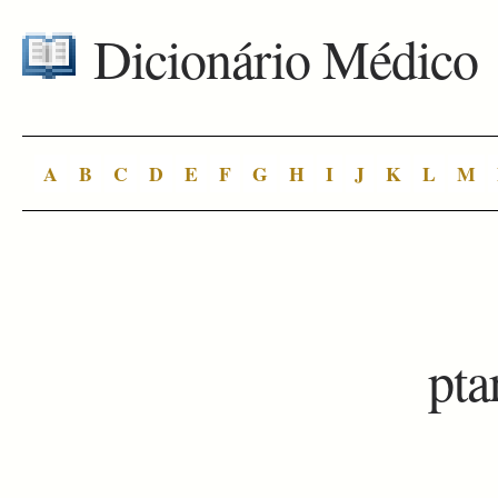
Dicionário Médico
A
B
C
D
E
F
G
H
I
J
K
L
M
pt