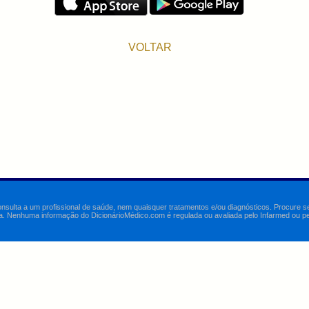
VOLTAR
onsulta a um profissional de saúde, nem quaisquer tratamentos e/ou diagnósticos. Procure 
a. Nenhuma informação do DicionárioMédico.com é regulada ou avaliada pelo Infarmed ou pelo 