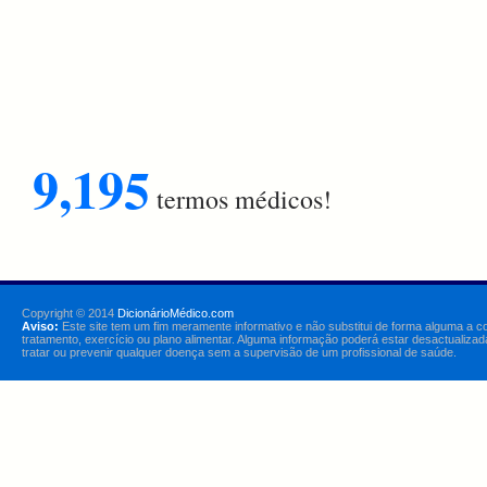
9,195
termos médicos!
Copyright © 2014
DicionárioMédico.com
Aviso:
Este site tem um fim meramente informativo e não substitui de forma alguma a c
tratamento, exercício ou plano alimentar. Alguma informação poderá estar desactualizad
tratar ou prevenir qualquer doença sem a supervisão de um profissional de saúde.