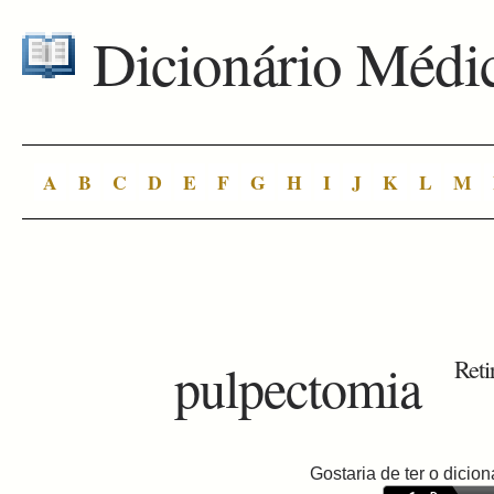
Dicionário Médi
A
B
C
D
E
F
G
H
I
J
K
L
M
pulpectomia
Reti
Gostaria de ter o dici