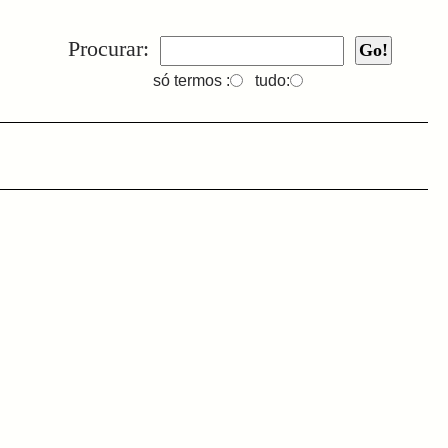
Procurar:
só termos :
tudo: