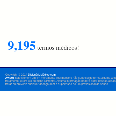
9,195
termos médicos!
Copyright © 2014
DicionárioMédico.com
Aviso:
Este site tem um fim meramente informativo e não substitui de forma alguma a c
tratamento, exercício ou plano alimentar. Alguma informação poderá estar desactualizad
tratar ou prevenir qualquer doença sem a supervisão de um profissional de saúde.