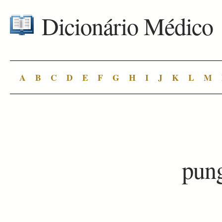
Dicionário Médico
A
B
C
D
E
F
G
H
I
J
K
L
M
pun