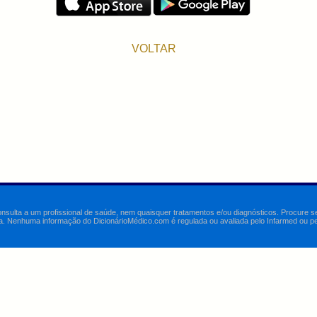
VOLTAR
onsulta a um profissional de saúde, nem quaisquer tratamentos e/ou diagnósticos. Procure 
a. Nenhuma informação do DicionárioMédico.com é regulada ou avaliada pelo Infarmed ou pelo 