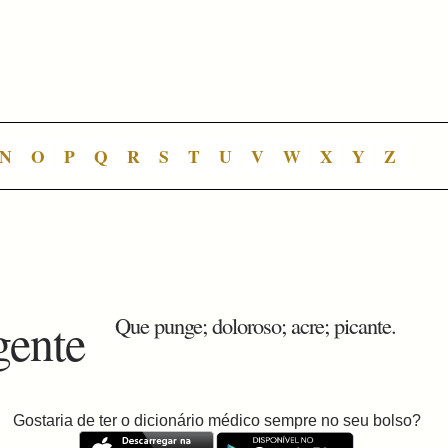
N
O
P
Q
R
S
T
U
V
W
X
Y
Z
gente
Que punge; doloroso; acre; picante.
Gostaria de ter o dicionário médico sempre no seu bolso?