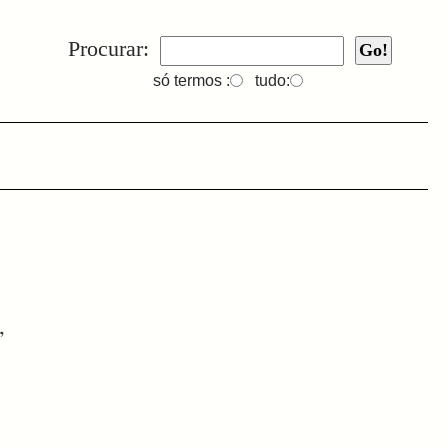
Procurar:
só termos :
tudo:
,