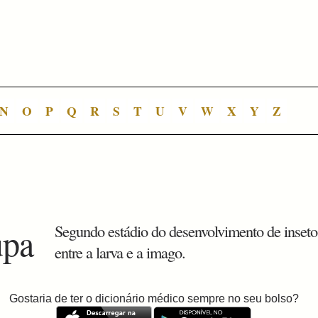
N
O
P
Q
R
S
T
U
V
W
X
Y
Z
upa
Segundo estádio do desenvolvimento de inseto
entre a larva e a imago.
Gostaria de ter o dicionário médico sempre no seu bolso?