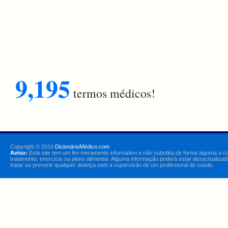
9,195
termos médicos!
Copyright © 2014
DicionárioMédico.com
Aviso:
Este site tem um fim meramente informativo e não substitui de forma alguma a c
tratamento, exercício ou plano alimentar. Alguma informação poderá estar desactualizad
tratar ou prevenir qualquer doença sem a supervisão de um profissional de saúde.