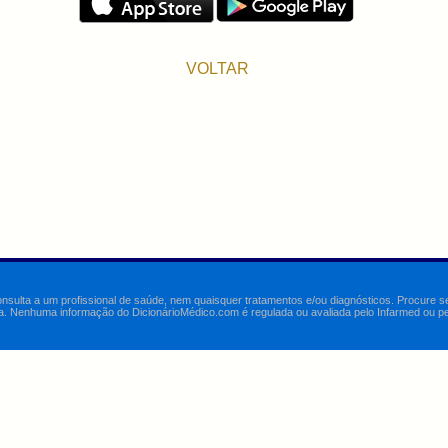
VOLTAR
onsulta a um profissional de saúde, nem quaisquer tratamentos e/ou diagnósticos. Procure 
a. Nenhuma informação do DicionárioMédico.com é regulada ou avaliada pelo Infarmed ou pelo 