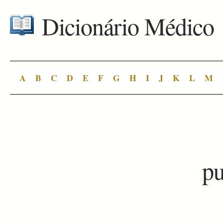
Dicionário Médico
A
B
C
D
E
F
G
H
I
J
K
L
M
p