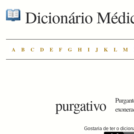
Dicionário Médi
A
B
C
D
E
F
G
H
I
J
K
L
M
purgativo
Purgant
exonera
Gostaria de ter o dici