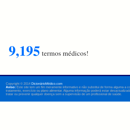
9,195
termos médicos!
Copyright © 2014
DicionárioMédico.com
Aviso:
Este site tem um fim meramente informativo e não substitui de forma alguma a c
tratamento, exercício ou plano alimentar. Alguma informação poderá estar desactualizad
tratar ou prevenir qualquer doença sem a supervisão de um profissional de saúde.