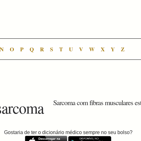
N
O
P
Q
R
S
T
U
V
W
X
Y
Z
sarcoma
Sarcoma com fibras musculares est
Gostaria de ter o dicionário médico sempre no seu bolso?