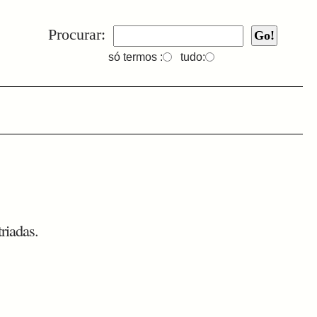
Procurar:
só termos :
tudo:
riadas.