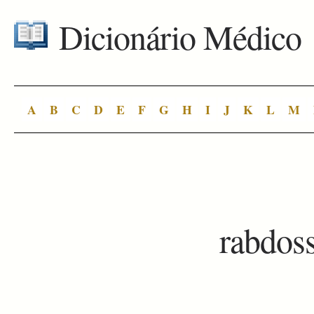
Dicionário Médico
A
B
C
D
E
F
G
H
I
J
K
L
M
rabdos