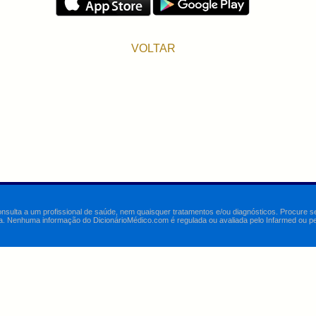
VOLTAR
onsulta a um profissional de saúde, nem quaisquer tratamentos e/ou diagnósticos. Procure 
a. Nenhuma informação do DicionárioMédico.com é regulada ou avaliada pelo Infarmed ou pelo 