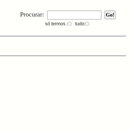
Procurar:
só termos :
tudo: