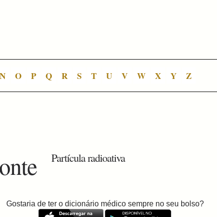
N
O
P
Q
R
S
T
U
V
W
X
Y
Z
ionte
Partícula radioativa
Gostaria de ter o dicionário médico sempre no seu bolso?