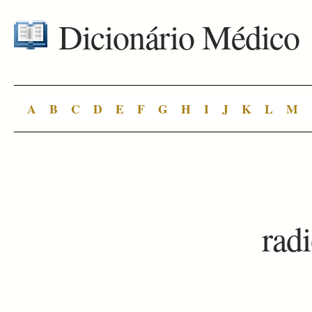
Dicionário Médico
A
B
C
D
E
F
G
H
I
J
K
L
M
rad