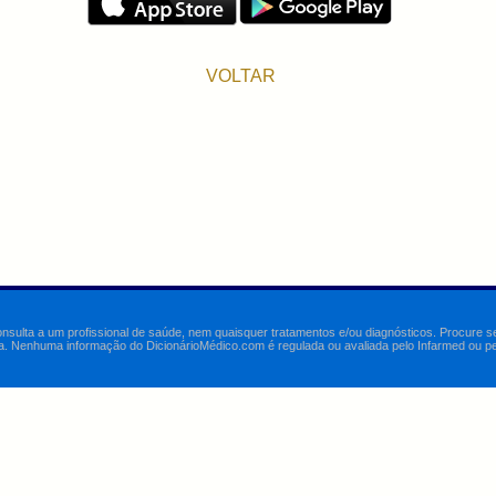
VOLTAR
onsulta a um profissional de saúde, nem quaisquer tratamentos e/ou diagnósticos. Procure 
a. Nenhuma informação do DicionárioMédico.com é regulada ou avaliada pelo Infarmed ou pelo 