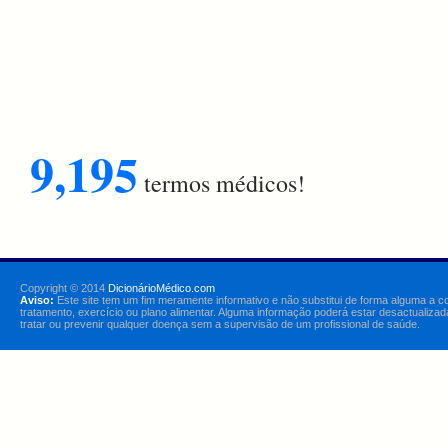
9,195
termos médicos!
Copyright © 2014
DicionárioMédico.com
Aviso:
Este site tem um fim meramente informativo e não substitui de forma alguma a c
tratamento, exercício ou plano alimentar. Alguma informação poderá estar desactualizad
tratar ou prevenir qualquer doença sem a supervisão de um profissional de saúde.