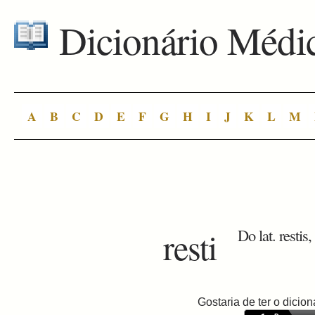
Dicionário Médi
A
B
C
D
E
F
G
H
I
J
K
L
M
resti
Do lat. restis,
Gostaria de ter o dici