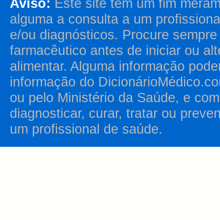
Aviso:
Este site tem um fim merame
alguma a consulta a um profission
e/ou diagnósticos. Procure sempr
farmacêutico antes de iniciar ou al
alimentar. Alguma informação pode
informação do DicionárioMédico.co
ou pelo Ministério da Saúde, e como
diagnosticar, curar, tratar ou prev
um profissional de saúde.