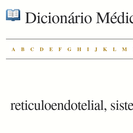
Dicionário Médi
A
B
C
D
E
F
G
H
I
J
K
L
M
reticuloendotelial, sis