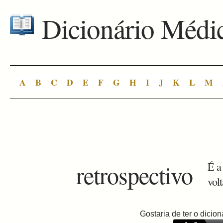
Dicionário Médi
A
B
C
D
E
F
G
H
I
J
K
L
M
retrospectivo
É a
vol
Gostaria de ter o dici