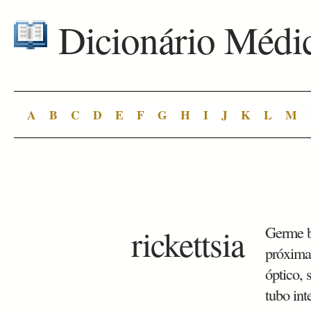
Dicionário Médi
A
B
C
D
E
F
G
H
I
J
K
L
M
rickettsia
Germe b
próximas
óptico, 
tubo int