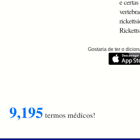
e certas
vertebr
rickett
Ricketts
Gostaria de ter o dici
9,195
termos médicos!