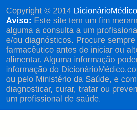
Copyright © 2014
DicionárioMédic
Aviso:
Este site tem um fim merame
alguma a consulta a um profission
e/ou diagnósticos. Procure sempr
farmacêutico antes de iniciar ou al
alimentar. Alguma informação pode
informação do DicionárioMédico.co
ou pelo Ministério da Saúde, e como
diagnosticar, curar, tratar ou prev
um profissional de saúde.