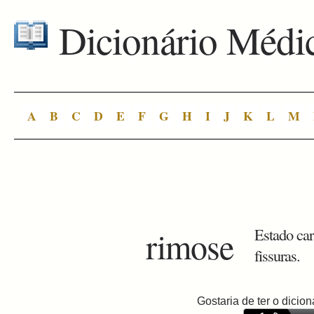
Dicionário Médi
A
B
C
D
E
F
G
H
I
J
K
L
M
rimose
Estado car
fissuras.
Gostaria de ter o dici