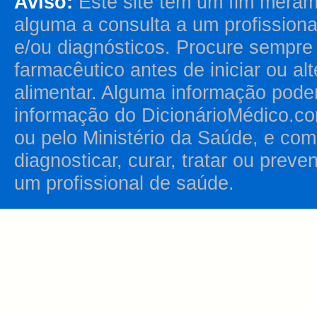
Aviso:
Este site tem um fim merame
alguma a consulta a um profission
e/ou diagnósticos. Procure sempr
farmacêutico antes de iniciar ou al
alimentar. Alguma informação pode
informação do DicionárioMédico.co
ou pelo Ministério da Saúde, e como
diagnosticar, curar, tratar ou prev
um profissional de saúde.