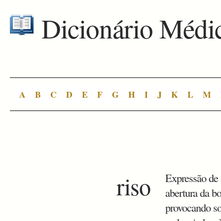
Dicionário Médi
A
B
C
D
E
F
G
H
I
J
K
L
M
riso
Expressão de a
abertura da b
provocando son