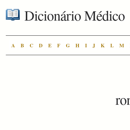
Dicionário Médico
A
B
C
D
E
F
G
H
I
J
K
L
M
ro