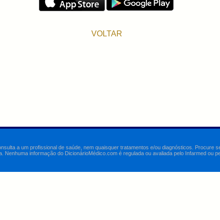
VOLTAR
onsulta a um profissional de saúde, nem quaisquer tratamentos e/ou diagnósticos. Procure 
a. Nenhuma informação do DicionárioMédico.com é regulada ou avaliada pelo Infarmed ou pelo 