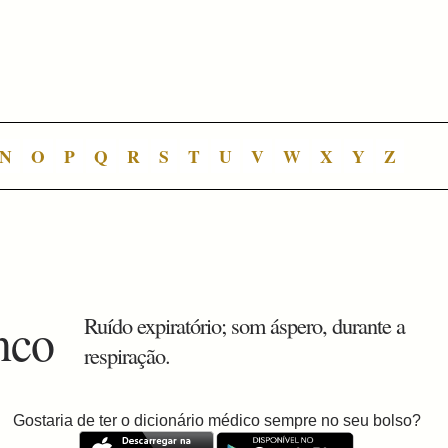
N
O
P
Q
R
S
T
U
V
W
X
Y
Z
nco
Ruído expiratório; som áspero, durante a
respiração.
Gostaria de ter o dicionário médico sempre no seu bolso?