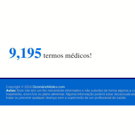
9,195
termos médicos!
Copyright © 2014
DicionárioMédico.com
Aviso:
Este site tem um fim meramente informativo e não substitui de forma alguma a c
tratamento, exercício ou plano alimentar. Alguma informação poderá estar desactualizad
tratar ou prevenir qualquer doença sem a supervisão de um profissional de saúde.