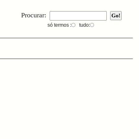
Procurar:
só termos :
tudo: