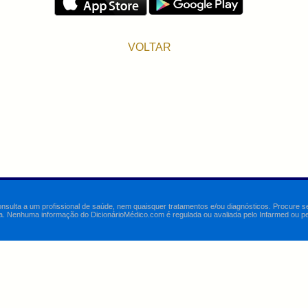
VOLTAR
onsulta a um profissional de saúde, nem quaisquer tratamentos e/ou diagnósticos. Procure 
a. Nenhuma informação do DicionárioMédico.com é regulada ou avaliada pelo Infarmed ou pelo 