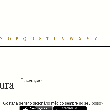
N
O
P
Q
R
S
T
U
V
W
X
Y
Z
tura
Laceração.
Gostaria de ter o dicionário médico sempre no seu bolso?