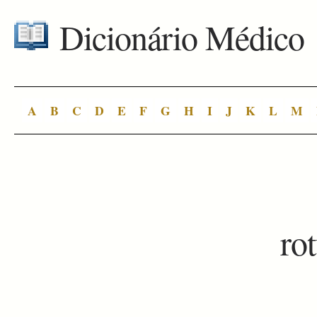
Dicionário Médico
A
B
C
D
E
F
G
H
I
J
K
L
M
ro