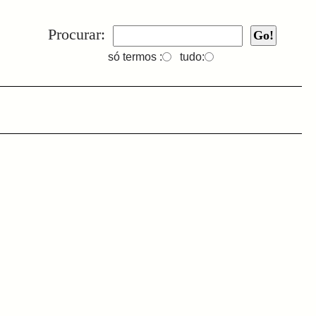
Procurar:
só termos :
tudo: