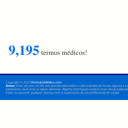
9,195
termos médicos!
Copyright © 2014
DicionárioMédico.com
Aviso:
Este site tem um fim meramente informativo e não substitui de forma alguma a c
tratamento, exercício ou plano alimentar. Alguma informação poderá estar desactualizad
tratar ou prevenir qualquer doença sem a supervisão de um profissional de saúde.