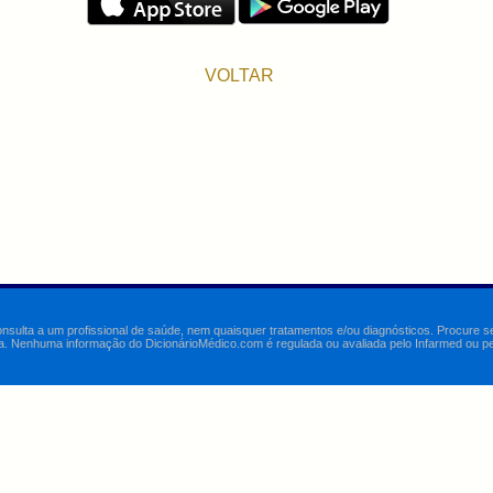
VOLTAR
onsulta a um profissional de saúde, nem quaisquer tratamentos e/ou diagnósticos. Procure 
a. Nenhuma informação do DicionárioMédico.com é regulada ou avaliada pelo Infarmed ou pelo 