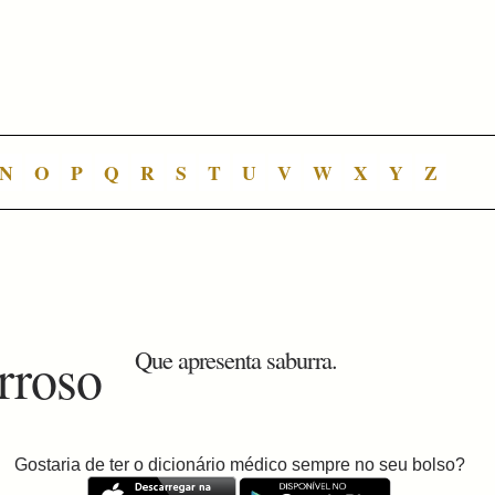
N
O
P
Q
R
S
T
U
V
W
X
Y
Z
rroso
Que apresenta saburra.
Gostaria de ter o dicionário médico sempre no seu bolso?