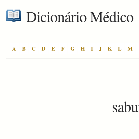
Dicionário Médico
A
B
C
D
E
F
G
H
I
J
K
L
M
sabu