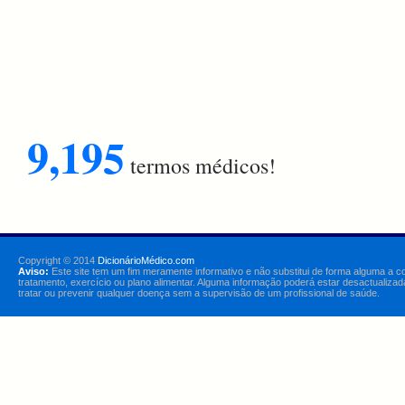
9,195
termos médicos!
Copyright © 2014
DicionárioMédico.com
Aviso:
Este site tem um fim meramente informativo e não substitui de forma alguma a c
tratamento, exercício ou plano alimentar. Alguma informação poderá estar desactualizad
tratar ou prevenir qualquer doença sem a supervisão de um profissional de saúde.