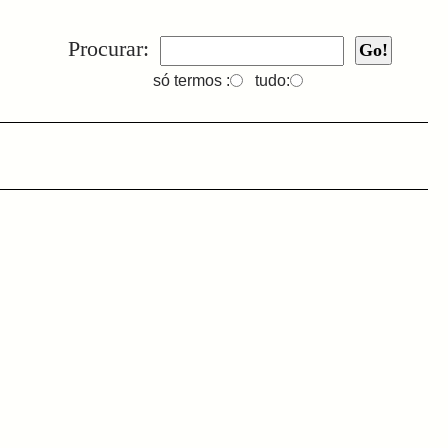
Procurar:
só termos :
tudo: