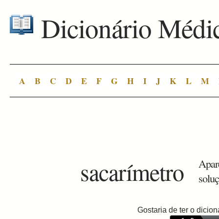
Dicionário Médi
A
B
C
D
E
F
G
H
I
J
K
L
M
sacarímetro
Apar
soluç
Gostaria de ter o dici