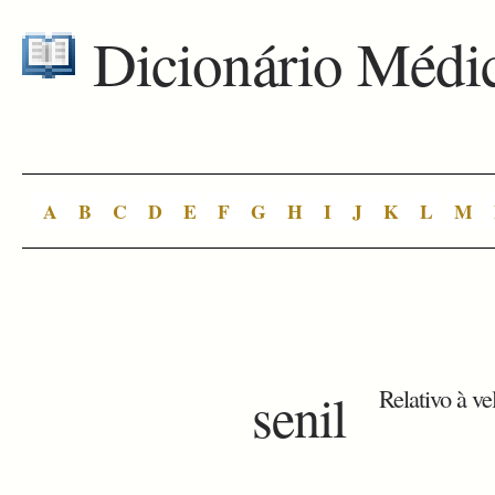
Dicionário Médi
A
B
C
D
E
F
G
H
I
J
K
L
M
senil
Relativo à ve