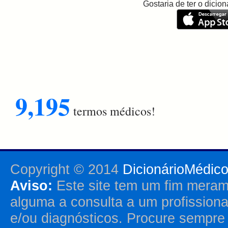
Gostaria de ter o dici
9,195
termos médicos!
Copyright © 2014
DicionárioMédic
Aviso:
Este site tem um fim merame
alguma a consulta a um profission
e/ou diagnósticos. Procure sempr