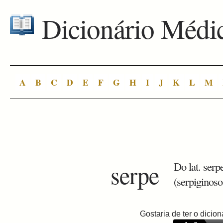
Dicionário Médi
A
B
C
D
E
F
G
H
I
J
K
L
M
serpe
Do lat. serp
(serpiginoso
Gostaria de ter o dici