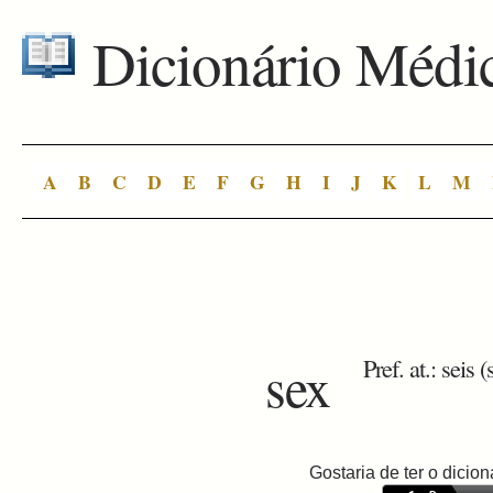
Dicionário Médi
A
B
C
D
E
F
G
H
I
J
K
L
M
sex
Pref. at.: seis (
Gostaria de ter o dici