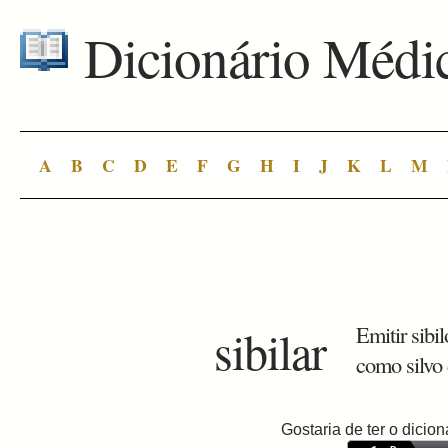
Dicionário Médi
A
B
C
D
E
F
G
H
I
J
K
L
M
sibilar
Emitir sibi
como silvo 
Gostaria de ter o dici